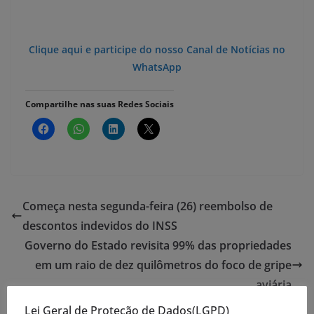
Clique aqui e participe do nosso Canal de Notícias no
WhatsApp
Compartilhe nas suas Redes Sociais
Começa nesta segunda-feira (26) reembolso de
descontos indevidos do INSS
Governo do Estado revisita 99% das propriedades
em um raio de dez quilômetros do foco de gripe
aviária
Lei Geral de Proteção de Dados(LGPD)