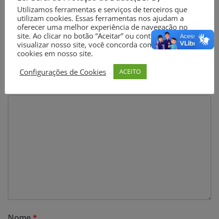
Utilizamos ferramentas e serviços de terceiros que
utilizam cookies. Essas ferramentas nos ajudam a
Deixe um comentário
oferecer uma melhor experiência de navegação no
site. Ao clicar no botão “Aceitar” ou continuar a
O seu endereço de e-mail não será publicado.
Campos
visualizar nosso site, você concorda com o uso de
cookies em nosso site.
obrigatórios são marcados com
*
Configurações de Cookies
ACEITO
Comentário
*
Nome
*