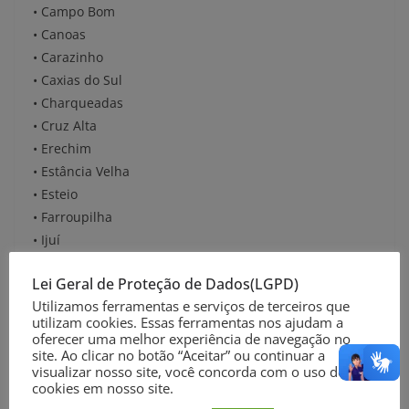
• Campo Bom
• Canoas
• Carazinho
• Caxias do Sul
• Charqueadas
• Cruz Alta
• Erechim
• Estância Velha
• Esteio
• Farroupilha
• Ijuí
• Lajeado
Lei Geral de Proteção de Dados(LGPD)
• Marau
Utilizamos ferramentas e serviços de terceiros que
• Montenegro
utilizam cookies. Essas ferramentas nos ajudam a
• Novo Hamburgo
oferecer uma melhor experiência de navegação no
• Osório
site. Ao clicar no botão “Aceitar” ou continuar a
visualizar nosso site, você concorda com o uso de
• Passo Fundo
cookies em nosso site.
• Porto Alegre