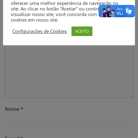
oferecer uma melhor experiência de navegação no
obrigatórios são marcados com
*
site. Ao clicar no botão “Aceitar” ou continuar a
visualizar nosso site, você concorda com o uso de
cookies em nosso site.
Comentário
*
Configurações de Cookies
ACEITO
Nome
*