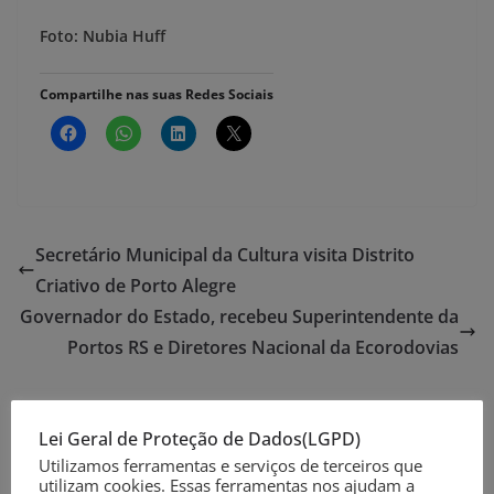
Foto: Nubia Huff
Compartilhe nas suas Redes Sociais
Secretário Municipal da Cultura visita Distrito
Criativo de Porto Alegre
Governador do Estado, recebeu Superintendente da
Portos RS e Diretores Nacional da Ecorodovias
Lei Geral de Proteção de Dados(LGPD)
Deixe um comentário
Utilizamos ferramentas e serviços de terceiros que
utilizam cookies. Essas ferramentas nos ajudam a
O seu endereço de e-mail não será publicado.
Campos