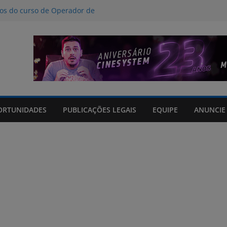
nos do curso de Operador de
 certificados
ção a crimes digitais contra crianças
á poucas chances de cura para o
acto climático, portaria suspende
is na FURG até sexta (7) pela manhã
Grande orienta antecipação de horários
cha
ORTUNIDADES
PUBLICAÇÕES LEGAIS
EQUIPE
ANUNCIE