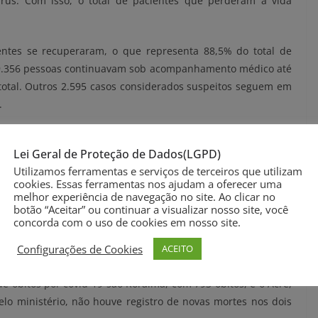
írus. Com isso, o total de pacientes que perderam a vida
ientes se recuperaram, o que representa 88,5% do total de
29.356 pessoas continuavam sob acompanhamento médico até
total. Outros 2.595 casos considerados suspeitos seguem em
.
Lei Geral de Proteção de Dados(LGPD)
s por covid-19, São Paulo aparece em primeiro lugar em
Utilizamos ferramentas e serviços de terceiros que utilizam
a mais do que o resultado do
boletim epidemiológico
que o
cookies. Essas ferramentas nos ajudam a oferecer uma
melhor experiência de navegação no site. Ao clicar no
botão “Aceitar” ou continuar a visualizar nosso site, você
concorda com o uso de cookies em nosso site.
os estados do Rio de Janeiro, com 26.704 (+ 224); Minas
Configurações de Cookies
ACEITO
15), e Pernambuco, com 9.826 (+37).
óbitos por covid-19 são Roraima, com 793 óbitos, e o Acre,
lo ministério, não houve registro de novas mortes nos dois