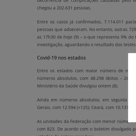
decorrência de complicações causadas pelo v
chegou a 202.631 pessoas.
Entre os casos já confirmados, 7.114.011 pac
pessoas que adoeceram. No entanto, outras 7
as 17h30 de hoje (9) – o que representa 9% do 
investigação, aguardando o resultado dos testes
Covid-19 nos estados
Entre os estados com maior número de morte
números absolutos, com 48.298 óbitos – 269 
Ministério da Saúde divulgou ontem (8).
Ainda em números absolutos, em seguida vêm 
Gerais, com 12.594 (+125); Ceará, com 10.137 (+
As unidades da Federação com menor número de 
com 823. De acordo com o boletim divulgado pe