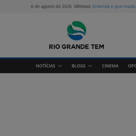
Pular
Últimos:
Entenda o que muda 
6 de agosto de 2026
para
RS Qualificação: Alu
Empilhadeira recebem
o
Anvisa proíbe produ
conteúdo
emagrecimento
Medicamento reduz e
fibrose cística
Lei prorroga uso do F
ao SUS
NOTÍCIAS
BLOGS
CINEMA
OP