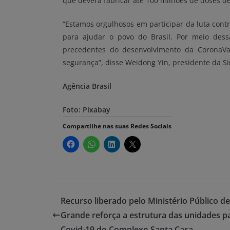
que deverá fabricar até 100 milhões de doses d
“Estamos orgulhosos em participar da luta cont
para ajudar o povo do Brasil. Por meio des
precedentes do desenvolvimento da CoronaV
segurança”, disse Weidong Yin, presidente da Si
Agência Brasil
Foto: Pixabay
Compartilhe nas suas Redes Sociais
Recurso liberado pelo Ministério Público de
Grande reforça a estrutura das unidades p
Covid-19 do Complexo Santa Casa