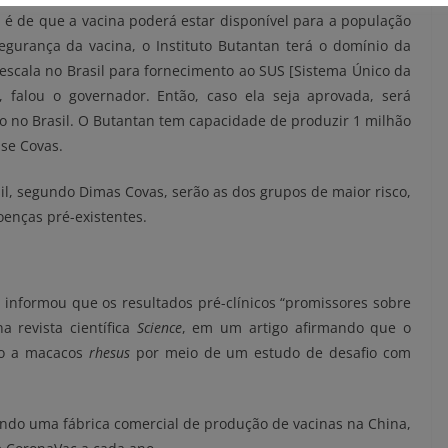
an é de que a vacina poderá estar disponível para a população
gurança da vacina, o Instituto Butantan terá o domínio da
 escala no Brasil para fornecimento ao SUS [Sistema Único da
 falou o governador. Então, caso ela seja aprovada, será
o no Brasil. O Butantan tem capacidade de produzir 1 milhão
sse Covas.
il, segundo Dimas Covas, serão as dos grupos de maior risco,
enças pré-existentes.
h informou que os resultados pré-clínicos “promissores sobre
 revista científica
Science
, em um artigo afirmando que o
ão a macacos
rhesus
por meio de um estudo de desafio com
indo uma fábrica comercial de produção de vacinas na China,