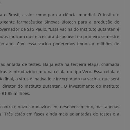
.
a o Brasil, assim como para a ciência mundial. O Instituto
gigante farmacêutica Sinovac Biotech para a produção de
governador de São Paulo. “Essa vacina do Instituto Butantan é
udos indicam que ela estará disponível no primeiro semestre
imo ano. Com essa vacina poderemos imunizar milhões de
diantada de testes. Ela já está na terceira etapa, chamada
us é introduzido em uma célula do tipo Vero. Essa célula é
No final, o vírus é inativado e incorporado na vacina, que será
diretor do Instituto Butantan. O investimento do Instituto
e R$ 85 milhões.
contra o novo coronavírus em desenvolvimento, mas apenas
s. Três estão em fases ainda mais adiantadas de testes e a