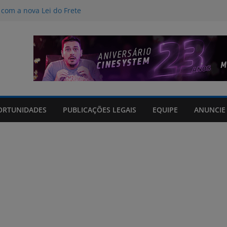
com a nova Lei do Frete
nos do curso de Operador de
 certificados
tos sem registro que prometiam
m até 85% internações no SUS por
GTS em hospitais filantrópicos ligados
ORTUNIDADES
PUBLICAÇÕES LEGAIS
EQUIPE
ANUNCIE