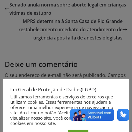
Senado anula norma sobre aborto legal em crianças
vítimas de estupro
MPRS determina à Santa Casa de Rio Grande
restabelecimento imediato do atendimento de
urgência após falta de anestesiologistas
Deixe um comentário
O seu endereço de e-mail não será publicado.
Campos
obrigatórios são marcados com
*
Lei Geral de Proteção de Dados(LGPD)
Utilizamos ferramentas e serviços de terceiros que
Comentário
*
utilizam cookies. Essas ferramentas nos ajudam a
oferecer uma melhor experiência de navegação no
site. Ao clicar no botão “Aceitar” ou continuar a
visualizar nosso site, você concorda com o uso de
cookies em nosso site.