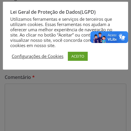
RS recebe terceira parcela do auxílio federal no
Lei Geral de Proteção de Dados(LGPD)
valor de R$ 552 milhões
Utilizamos ferramentas e serviços de terceiros que
utilizam cookies. Essas ferramentas nos ajudam a
oferecer uma melhor experiência de navegação no
site. Ao clicar no botão “Aceitar” ou continuar a
Deixe um comentário
visualizar nosso site, você concorda com o uso de
cookies em nosso site.
O seu endereço de e-mail não será publicado.
Campos
Configurações de Cookies
ACEITO
obrigatórios são marcados com
*
Comentário
*