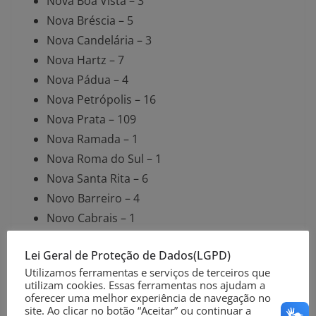
Nova Boa Vista – 3
Nova Bréscia – 5
Nova Candelária – 3
Nova Hartz – 7
Nova Pádua – 4
Nova Petrópolis – 16
Nova Prata – 109
Nova Ramada – 1
Nova Roma do Sul – 1
Nova Santa Rita – 6
Novo Barreiro – 4
Novo Cabrais – 1
Novo Hamburgo – 190
Lei Geral de Proteção de Dados(LGPD)
Osório – 106
Utilizamos ferramentas e serviços de terceiros que
Palmares do Sul – 1
utilizam cookies. Essas ferramentas nos ajudam a
Palmeira das Missões – 20
oferecer uma melhor experiência de navegação no
site. Ao clicar no botão “Aceitar” ou continuar a