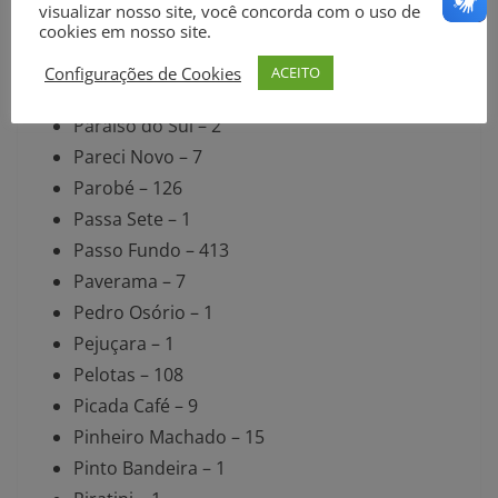
Palmitinho – 4
visualizar nosso site, você concorda com o uso de
cookies em nosso site.
Panambi – 88
Pantano Grande – 10
Configurações de Cookies
ACEITO
Paraí – 11
Paraíso do Sul – 2
Pareci Novo – 7
Parobé – 126
Passa Sete – 1
Passo Fundo – 413
Paverama – 7
Pedro Osório – 1
Pejuçara – 1
Pelotas – 108
Picada Café – 9
Pinheiro Machado – 15
Pinto Bandeira – 1