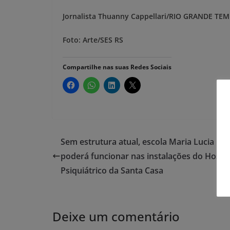
Jornalista Thuanny Cappellari/RIO GRANDE TEM
Foto: Arte/SES RS
Compartilhe nas suas Redes Sociais
Sem estrutura atual, escola Maria Lucia Luz
poderá funcionar nas instalações do Hospit
Psiquiátrico da Santa Casa
Deixe um comentário