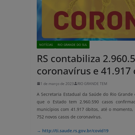
NOTÍCIAS
RIO GRANDE DO SUL
RS contabiliza 2.960.
coronavírus e 41.917 
1 de março de 2023
RIO GRANDE TEM
A Secretaria Estadual da Saúde do Rio Grande d
que
o Estado tem 2.960.590 casos confirmad
municípios com
41.917
óbitos, até o momento, 
752
novos casos
de coronavírus.
→ http://
ti.saude.rs.gov.br/covid19