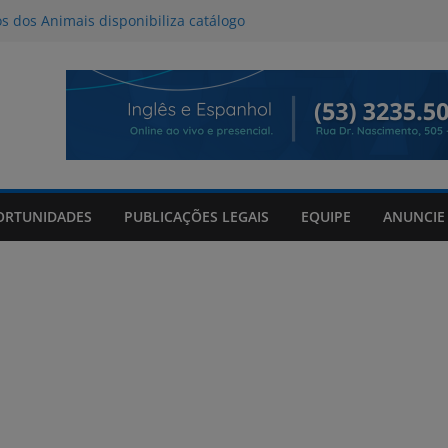
os dos Animais disponibiliza catálogo
oção
l deve provocar tempestades e ventos
de entre quinta e sexta-feira
da Tributo a Raul Seixas no Praça
om mateada e shows no Praça Shopping
de 06/08/2026
ORTUNIDADES
PUBLICAÇÕES LEGAIS
EQUIPE
ANUNCIE