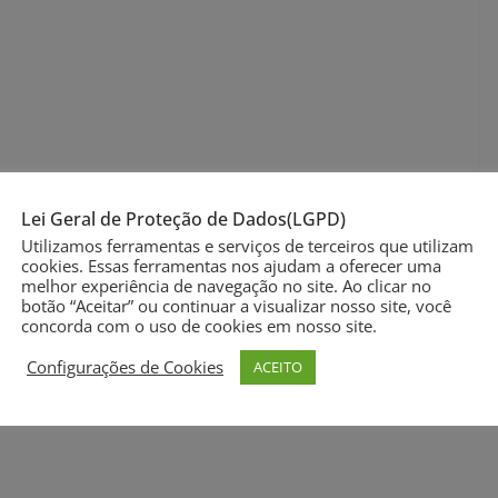
Lei Geral de Proteção de Dados(LGPD)
Utilizamos ferramentas e serviços de terceiros que utilizam
cookies. Essas ferramentas nos ajudam a oferecer uma
melhor experiência de navegação no site. Ao clicar no
botão “Aceitar” ou continuar a visualizar nosso site, você
zardi
Startups de todo o Estado já podem se inscrever
concorda com o uso de cookies em nosso site.
al
para o BRDE Labs RS 2023
Configurações de Cookies
ACEITO