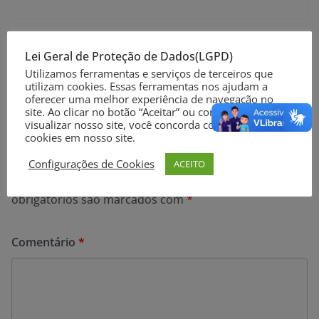
Prefeitura inicia revitalização da antiga passarela no
Lei Geral de Proteção de Dados(LGPD)
Cassino
Utilizamos ferramentas e serviços de terceiros que
utilizam cookies. Essas ferramentas nos ajudam a
Praça Shopping anuncia Casas Maria
oferecer uma melhor experiência de navegação no
site. Ao clicar no botão “Aceitar” ou continuar a
visualizar nosso site, você concorda com o uso de
cookies em nosso site.
Deixe um comentário
Configurações de Cookies
ACEITO
O seu endereço de e-mail não será publicado.
Campos
obrigatórios são marcados com
*
Comentário
*