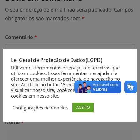
O seu endereço de e-mail não será publicado.
Campos
obrigatórios são marcados com
*
Comentário
*
Lei Geral de Proteção de Dados(LGPD)
Utilizamos ferramentas e serviços de terceiros que
utilizam cookies. Essas ferramentas nos ajudam a
oferecer uma melhor experiência de navegação no
site. Ao clicar no botão “Aceitar” ou continuar a
visualizar nosso site, você concorda com o uso de
cookies em nosso site.
Configurações de Cookies
ACEITO
Nome
*