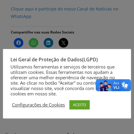
Clique aqui e participe do nosso Canal de Notícias no
WhatsApp
Compartilhe nas suas Redes Sociais
Lei Geral de Proteção de Dados(LGPD)
Utilizamos ferramentas e serviços de terceiros que
utilizam cookies. Essas ferramentas nos ajudam a
Prefeita Darlene Pereira recebe setor pesqueiro
oferecer uma melhor experiência de navegação no
site. Ao clicar no botão “Aceitar” ou continuar a
para discutir os impactos do Parque do Albardão
visualizar nosso site, você concorda com o uso de
Óculos gratuitos são entregues a estudantes
cookies em nosso site.
atendidos pelo programa Ver com Saúde em
Configurações de Cookies
ACEITO
parceria da Prefeitura do Rio Grande e SESC