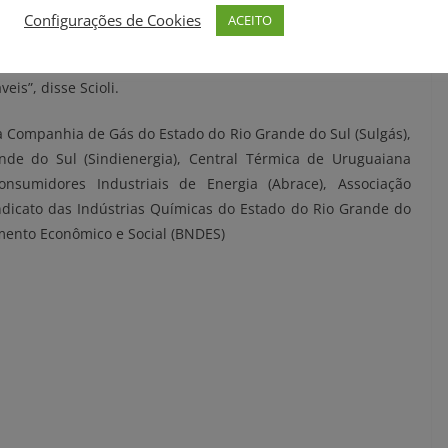
Configurações de Cookies
ACEITO
te a ser considerado e formar um grupo de atores, como os
a avaliar todas as possibilidades e aprimorar a integração
eis”, disse Scioli.
da Companhia de Gás do Estado do Rio Grande do Sul (Sulgás),
nde do Sul (Sindienergia), Central Térmica de Uruguaiana
onsumidores Industriais de Energia (Abrace), Associação
indicato das Indústrias Químicas do Estado do Rio Grande do
mento Econômico e Social (BNDES)