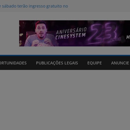
e sábado terão ingresso gratuito no
 Rio Grande Shopping
am danos em 114 municípios e
cinco feridos no Rio Grande do Sul
 para a influência da inteligência
ritmos no desestímulo ao aleitamento
os em tempo real sobre o clima e
 Grande do Sul
opping arrecadará cobertores em
ORTUNIDADES
PUBLICAÇÕES LEGAIS
EQUIPE
ANUNCIE
da RECOM