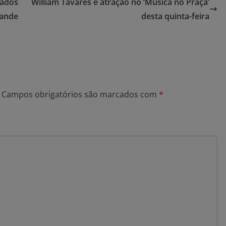
cados
William Tavares é atração no ‘Música no Praça’
rande
desta quinta-feira
Campos obrigatórios são marcados com
*