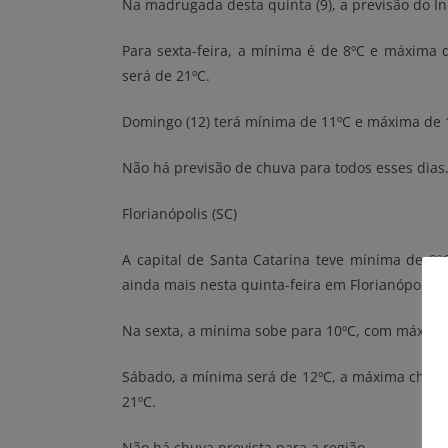
Na madrugada desta quinta (9), a previsão do 
Para sexta-feira, a mínima é de 8ºC e máxima 
será de 21ºC.
Domingo (12) terá mínima de 11ºC e máxima de 
Não há previsão de chuva para todos esses dias
Florianópolis (SC)
A capital de Santa Catarina teve mínima de 8º
ainda mais nesta quinta-feira em Florianópolis
Na sexta, a mínima sobe para 10ºC, com máxima
Sábado, a mínima será de 12ºC, a máxima chega
21ºC.
Não há chuva prevista para a região.