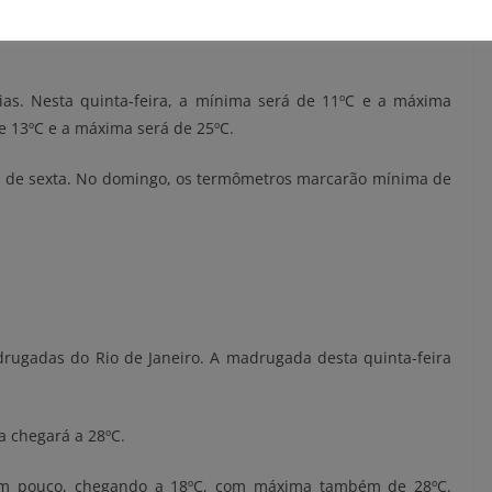
ias. Nesta quinta-feira, a mínima será de 11ºC e a máxima
de 13ºC e a máxima será de 25ºC.
s de sexta. No domingo, os termômetros marcarão mínima de
drugadas do Rio de Janeiro. A madrugada desta quinta-feira
 chegará a 28ºC.
um pouco, chegando a 18ºC, com máxima também de 28ºC.