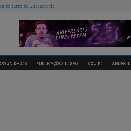
nos do curso de Operador de
 certificados
ção a crimes digitais contra crianças
á poucas chances de cura para o
acto climático, portaria suspende
is na FURG até sexta (7) pela manhã
Grande orienta antecipação de horários
cha
ORTUNIDADES
PUBLICAÇÕES LEGAIS
EQUIPE
ANUNCIE