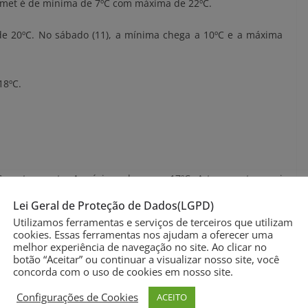
Inmet é de mínima de 7ºC com máxima de 22ºC.
de 20ºC. No sábado (11), a mínima chega a 10ºC e a máxima
18ºC.
.
C nesta quarta. A máxima chegou a 17ºC. A temperatura cai
, com mínima de 5ºC e máxima de 19ºC.
Lei Geral de Proteção de Dados(LGPD)
Utilizamos ferramentas e serviços de terceiros que utilizam
 de 20ºC.
cookies. Essas ferramentas nos ajudam a oferecer uma
melhor experiência de navegação no site. Ao clicar no
botão “Aceitar” ou continuar a visualizar nosso site, você
 a 19ºC. No domingo, a mínima será de 13ºC, com máxima de
concorda com o uso de cookies em nosso site.
Configurações de Cookies
ACEITO