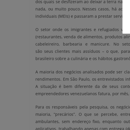
dos quais se desfizeram ao deixar a terra natal.
nada, ou muito pouco. Nesses casos, há aqu
individuais (MEIs) e passaram a prestar serviço
O setor onde os imigrantes e refugiados vene
(restaurantes, venda de alimentos, produtos ali
cabeleireiro, barbearia e manicure. No set
são seus clientes mais assíduos – o que, para
brasileiro sobre a culinária e os hábitos gastro
A maioria dos negócios analisados pode ser cl
rendimentos. Em São Paulo, os entrevistados in
A situação é bem diferente da de seus cont
empreendedores venezuelanos fatura, por mês, 
Para os responsáveis pela pesquisa, os negóc
maioria, “precários”. O que se percebe, ent
ambulantes, sem endereço fixo, enquanto out
aplicativos, trabalhando apenas com entrega (
d