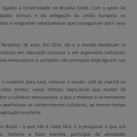
ligados à Universidade de Brasília (UnB). Com o apoio da
giados (Acnur) e da delegação da União Europeia no
ugiados e imigrantes venezuelanos que conseguiram abrir seus
e Perdomo, 38 anos. Em 2016, ela e o marido decidiram se
ecialista em educação inclusiva e em ergonomia industrial,
loma venezuelano e, portanto, não arranjava emprego em sua
 o sustento para casa, comecei a vender café da manhã na
coisa minha”, conta Yilmary, explicando que muitos de
bre a culinária venezuelana, o que a motivou a se reinventar
u aperfeiçoar os conhecimentos culinários, ao mesmo tempo
gislação brasileira.
 Brasil – o que não é nada fácil. E a pesquisar o que era
, comecei a fazer eventos, participar de atividades