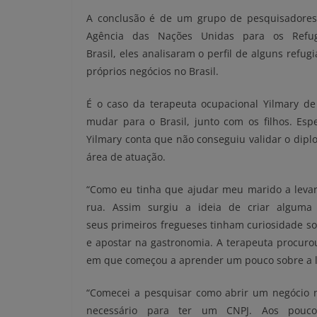
A conclusão é de um grupo de pesquisadores 
Agência das Nações Unidas para os Refu
Brasil, eles analisaram o perfil de alguns ref
próprios negócios no Brasil.
É o caso da terapeuta ocupacional Yilmary d
mudar para o Brasil, junto com os filhos. Esp
Yilmary conta que não conseguiu validar o dip
área de atuação.
“Como eu tinha que ajudar meu marido a levar
rua. Assim surgiu a ideia de criar alguma 
seus primeiros fregueses tinham curiosidade so
e apostar na gastronomia. A terapeuta procuro
em que começou a aprender um pouco sobre a le
“Comecei a pesquisar como abrir um negócio no
necessário para ter um CNPJ. Aos poucos