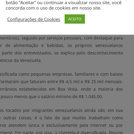
 Outros entrevistados, no entanto, disseram não ter investido
botão “Aceitar” ou continuar a visualizar nosso site, você
concorda com o uso de cookies em nosso site.
eles que apenas se inscreveram como microempreendedores
s a quem os contratasse.
Configurações de Cookies
ACEITO
zuelanos entrevistados mais investiram foi o de alimentos
mentícios), seguido por serviços pessoais, com destaque para
or de alimentação e bebidas, os próprios venezuelanos
 parte dos entrevistados, se explica pelo desconhecimento
nômicos da Venezuela.
assificada como pequenas empresas, familiares e com baixos
formaram que faturam entre R$ 4,5 mil e R$ 25 mil mensais.
errâneos estabelecidos em Boa Vista, onde a maioria dos
pouco menos que o salário mínimo de R$ 1.045,00.
ios tocados por imigrantes venezuelanos ainda são, em sua
re outras coisas, é o fato de que muitos trabalham como
ros atendem única e exclusivamente pela internet ou por
elivery
). Em parte, por isso, a clientela é diversificada. Poucos