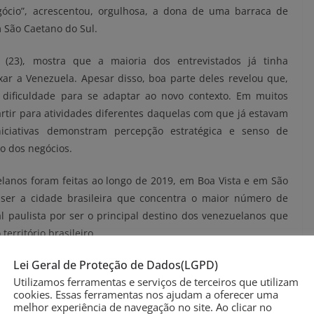
gócio”, acrescentou, orgulhosa, a dona de uma barraca de
m São Caetano do Sul.
(23), mostra que a maioria dos entrevistados já tinha
ar a Venezuela. Apesar disso, boa parte deles revelou que,
 dificuldade para se adaptar ao novo contexto. Em muitos
artir para atividades diferentes daquelas com que já estavam
niciativas demonstram percepção estratégica e senso de
o dos negócios.
anos foram feitas ao longo de 2019, em Boa Vista e em São
r ser a cidade brasileira que concentra o maior número de
al paulista por ser o principal destino dos venezuelanos que
erritório brasileiro.
Lei Geral de Proteção de Dados(LGPD)
os investiram quantias significativas – o que, pelos critérios
Utilizamos ferramentas e serviços de terceiros que utilizam
mil e R$ 120 mil. A maioria dos imigrantes ou refugiados
cookies. Essas ferramentas nos ajudam a oferecer uma
investido, fruto de economias pessoais ou da venda de bens
melhor experiência de navegação no site. Ao clicar no