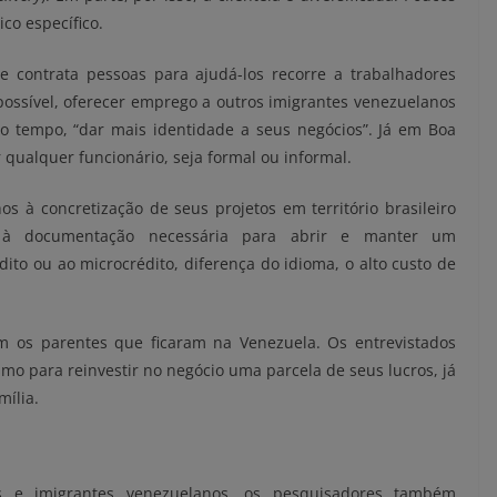
co específico.
e contrata pessoas para ajudá-los recorre a trabalhadores
possível, oferecer emprego a outros imigrantes venezuelanos
o tempo, “dar mais identidade a seus negócios”. Já em Boa
 qualquer funcionário, seja formal ou informal.
s à concretização de seus projetos em território brasileiro
 à documentação necessária para abrir e manter um
ito ou ao microcrédito, diferença do idioma, o alto custo de
m os parentes que ficaram na Venezuela. Os entrevistados
mo para reinvestir no negócio uma parcela de seus lucros, já
ília.
os e imigrantes venezuelanos, os pesquisadores também