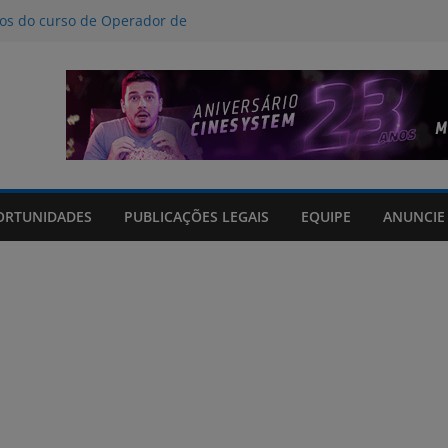
nos do curso de Operador de
 certificados
ção a crimes digitais contra crianças
á poucas chances de cura para o
acto climático, portaria suspende
is na FURG até sexta (7) pela manhã
Grande orienta antecipação de horários
cha
ORTUNIDADES
PUBLICAÇÕES LEGAIS
EQUIPE
ANUNCIE