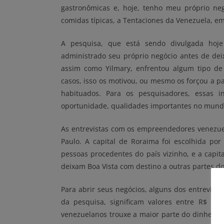
gastronômicas e, hoje, tenho meu próprio ne
comidas típicas, a Tentaciones da Venezuela, e
A pesquisa, que está sendo divulgada hoje 
administrado seu próprio negócio antes de deix
assim como Yilmary, enfrentou algum tipo de
casos, isso os motivou, ou mesmo os forçou a p
habituados. Para os pesquisadores, essas i
oportunidade, qualidades importantes no mund
As entrevistas com os empreendedores venezuel
Paulo. A capital de Roraima foi escolhida po
pessoas procedentes do país vizinho, e a capit
deixam Boa Vista com destino a outras partes do t
Para abrir seus negócios, alguns dos entrevistad
da pesquisa, significam valores entre R$ 5 
venezuelanos trouxe a maior parte do dinheiro 