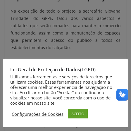
Na exposição de todo o projeto, a secretária Giovana
Trindade, do GPPE, falou dos vários aspectos e
cuidados que serão tomados para manter o comércio
funcionando, assim como a manutenção de espaços
que permitem o acesso do público a todos os
estabelecimentos do calçadão.
Diversas intervenções no calçadão são previstas, como
a substituição integral das redes de drenagem pluvial e
Lei Geral de Proteção de Dados(LGPD)
de esgotamento sanitário; a reestruturação total do
Utilizamos ferramentas e serviços de terceiros que
utilizam cookies. Essas ferramentas nos ajudam a
piso com acessibilidade; modernização da iluminação
oferecer uma melhor experiência de navegação no
pública com novos postes; implantação de novos
site. Ao clicar no botão “Aceitar” ou continuar a
visualizar nosso site, você concorda com o uso de
equipamentos urbanos, como bancos, lixeiras e
cookies em nosso site.
bicicletários.
Configurações de Cookies
ACEITO
As obras se estenderão da Rua Benjamin Constant até
a Rua 24 de Maio, incluindo o Largo Dr. Pio. A secretária