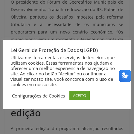
O presidente do Fórum de Secretários Municipais de
Desenvolvimento, Trabalho e Inovação do RS, Rafael de
Oliveira, pontuou os desafios impostos pela reforma
tributária e a necessidade de os municípios se
prepararem para um novo cenário econômico. “Os
municípios vivem um momento diferente por conta da
reforma tributária, que nos obriga a fazer algo
Lei Geral de Proteção de Dados(LGPD)
diferente e repensar nossas matrizes econômicas.
Utilizamos ferramentas e serviços de terceiros que
Parcerias como essas fazem muito sentido, porque nos
utilizam cookies. Essas ferramentas nos ajudam a
oferecer uma melhor experiência de navegação no
preparam para lidar com esses cenários e construir
site. Ao clicar no botão “Aceitar” ou continuar a
estratégias mais sustentáveis para o desenvolvimento
visualizar nosso site, você concorda com o uso de
cookies em nosso site.
local”, ressaltou.
Configurações de Cookies
ACEITO
Balanço da primeira
edição
A primeira edição do programa alcançou resultados