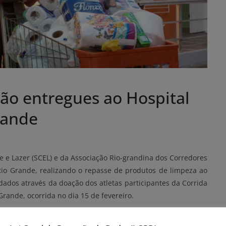
são entregues ao Hospital
rande
e e Lazer (SCEL) e da Associação Rio-grandina dos Corredores
io Grande, realizando o repasse de produtos de limpeza ao
adados através da doação dos atletas participantes da Corrida
ande, ocorrida no dia 15 de fevereiro.
CEL, Deivid Pereira e o presidente da ACORRG, Roger Lopes.