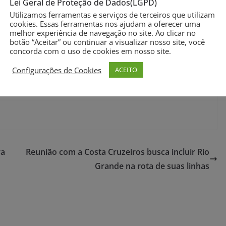
Lei Geral de Proteção de Dados(LGPD)
tação de recursos da Santa Casa, Fábia Schimanski.
Utilizamos ferramentas e serviços de terceiros que utilizam
cookies. Essas ferramentas nos ajudam a oferecer uma
unicipal do Rio Grande
melhor experiência de navegação no site. Ao clicar no
botão “Aceitar” ou continuar a visualizar nosso site, você
concorda com o uso de cookies em nosso site.
Configurações de Cookies
ACEITO
ra
Reunião com a Costa Cruzeiros busca incluir Rio
Grande na rota de suas linhas