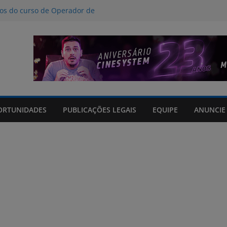
nos do curso de Operador de
 certificados
ção a crimes digitais contra crianças
á poucas chances de cura para o
acto climático, portaria suspende
is na FURG até sexta (7) pela manhã
Grande orienta antecipação de horários
cha
ORTUNIDADES
PUBLICAÇÕES LEGAIS
EQUIPE
ANUNCIE