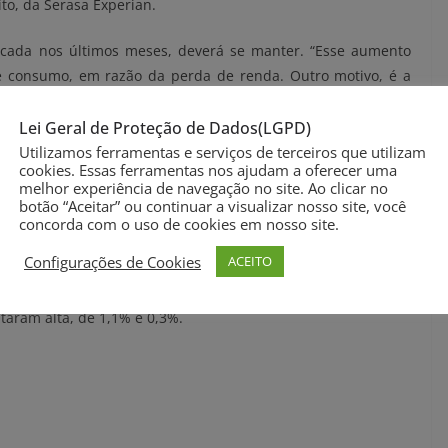
o, da Serasa Experian.
ficada nos últimos meses, deverá se manter. “Esse aumento
de consumo, em razão da perda de renda. Outro motivo, é a
r tem buscado crédito mais barato para quitar dívidas mais
n, Luiz Rabi.
Lei Geral de Proteção de Dados(LGPD)
Utilizamos ferramentas e serviços de terceiros que utilizam
cookies. Essas ferramentas nos ajudam a oferecer uma
ura por dinheiro emprestado foi maior entre os brasileiros
melhor experiência de navegação no site. Ao clicar no
, em julho comparado a junho, foi de 18,7%. Já para quem
botão “Aceitar” ou continuar a visualizar nosso site, você
de 14,5%.
concorda com o uso de cookies em nosso site.
Configurações de Cookies
ACEITO
mesmo mês do ano anterior, a demanda do consumidor por
Centro-Oeste, Nordeste e Sul caíram 13,4%, 8,3% e 7,2%,
taram alta, de 1,1% e 0,3%.