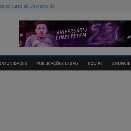
nos do curso de Operador de
 certificados
ção a crimes digitais contra crianças
á poucas chances de cura para o
acto climático, portaria suspende
is na FURG até sexta (7) pela manhã
Grande orienta antecipação de horários
cha
ORTUNIDADES
PUBLICAÇÕES LEGAIS
EQUIPE
ANUNCIE