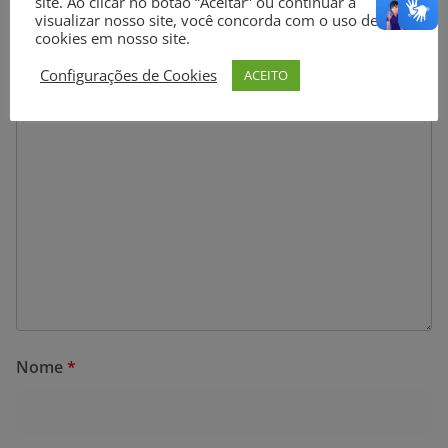
site. Ao clicar no botão “Aceitar” ou continuar a
O seu endereço de e-mail não será publicado.
Campos
visualizar nosso site, você concorda com o uso de
obrigatórios são marcados com
*
cookies em nosso site.
Configurações de Cookies
ACEITO
Comentário
*
Nome
*