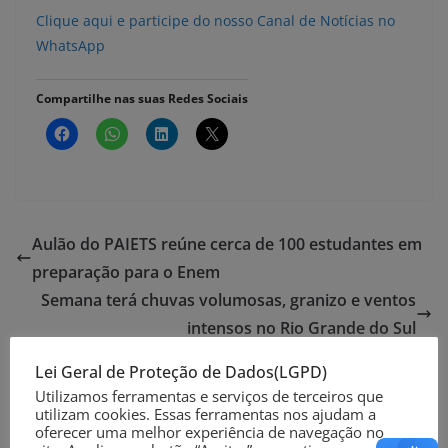
Clique aqui e participe do nosso Canal de Notícias no
WhatsApp
Compartilhe nas suas Redes Sociais
Aulão do PAIETS reúne cerca de 100 estudantes em
preparação para o Enem
Semana terá chuvas volumosas, granizo e ventos
intensos no Rio Grande do Sul
Lei Geral de Proteção de Dados(LGPD)
Utilizamos ferramentas e serviços de terceiros que
Deixe um comentário
utilizam cookies. Essas ferramentas nos ajudam a
oferecer uma melhor experiência de navegação no