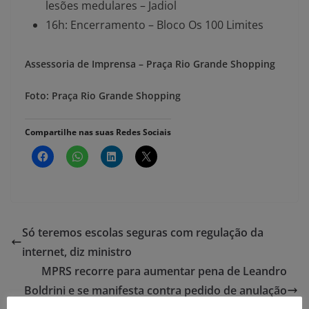
lesões medulares – Jadiol
16h: Encerramento – Bloco Os 100 Limites
Assessoria de Imprensa – Praça Rio Grande Shopping
Foto: Praça Rio Grande Shopping
Compartilhe nas suas Redes Sociais
Só teremos escolas seguras com regulação da
internet, diz ministro
MPRS recorre para aumentar pena de Leandro
Boldrini e se manifesta contra pedido de anulação