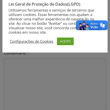
do júri
Lei Geral de Proteção de Dados(LGPD)
Utilizamos ferramentas e serviços de terceiros que
utilizam cookies. Essas ferramentas nos ajudam a
oferecer uma melhor experiência de navegação no
Deixe um comentário
site. Ao clicar no botão “Aceitar” ou continuar a
visualizar nosso site, você concorda com o uso de
O seu endereço de e-mail não será publicado.
Campos
cookies em nosso site.
obrigatórios são marcados com
*
Configurações de Cookies
ACEITO
Comentário
*