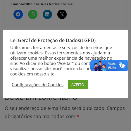
Compartilhe nas suas Redes Sociais
Lei Geral de Proteção de Dados(LGPD)
Presidente do TSE se reúne com ministro da Defesa
Utilizamos ferramentas e serviços de terceiros que
utilizam cookies. Essas ferramentas nos ajudam a
e diretor da PF
oferecer uma melhor experiência de navegação no
Receita libera hoje consulta a restituição do Imposto
site. Ao clicar no botão “Aceitar” ou continuar a
visualizar nosso site, você concorda com o uso de
de Renda
cookies em nosso site.
Configurações de Cookies
ACEITO
Deixe um comentário
O seu endereço de e-mail não será publicado.
Campos
obrigatórios são marcados com
*