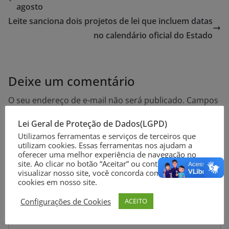
agosto
Leite sanciona dois projetos de lei que incluem datas
no calendário oficial do Estado
Deixe um comentário
O seu endereço de e-mail não será publicado.
Campos
obrigatórios são marcados com
*
Lei Geral de Proteção de Dados(LGPD)
Utilizamos ferramentas e serviços de terceiros que
Comentário
*
utilizam cookies. Essas ferramentas nos ajudam a
oferecer uma melhor experiência de navegação no
site. Ao clicar no botão “Aceitar” ou continuar a
visualizar nosso site, você concorda com o uso de
cookies em nosso site.
Configurações de Cookies
ACEITO