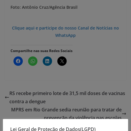
Foto: Antônio Cruz/Agência Brasil
Clique aqui e participe do nosso Canal de Notícias no
WhatsApp
Compartilhe nas suas Redes Sociais
RS recebe primeiro lote de 31,5 mil doses de vacinas
contra a dengue
MPRS em Rio Grande sedia reunião para tratar de
prevenção da violência nas escolas
Lei Geral de Proteção de Dados(LGPD)