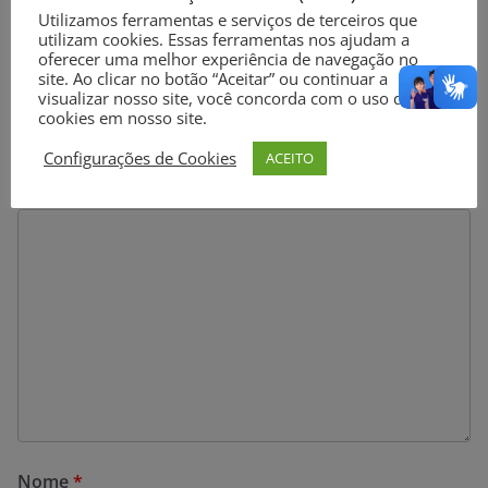
Utilizamos ferramentas e serviços de terceiros que
utilizam cookies. Essas ferramentas nos ajudam a
Deixe um comentário
oferecer uma melhor experiência de navegação no
site. Ao clicar no botão “Aceitar” ou continuar a
O seu endereço de e-mail não será publicado.
Campos
visualizar nosso site, você concorda com o uso de
cookies em nosso site.
obrigatórios são marcados com
*
Configurações de Cookies
ACEITO
Comentário
*
Nome
*