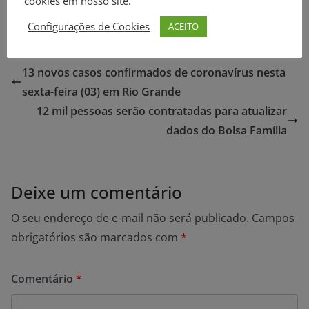
cookies em nosso site.
Configurações de Cookies
ACEITO
13 novos casos confirmados de coronavírus nesta
sexta-feira (03) em Rio Grande
12 mil pessoas serão contratadas para atualizar
dados do Bolsa Família
Deixe um comentário
O seu endereço de e-mail não será publicado.
Campos
obrigatórios são marcados com
*
Comentário
*