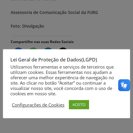
Assessoria de Comunicação Social da FURG
Foto: Divulgação
Compartilhe nas suas Redes Sociais
Lei Geral de Proteção de Dados(LGPD)
Utilizamos ferramentas e serviços de terceiros que
utilizam cookies. Essas ferramentas nos ajudam a
oferecer uma melhor experiência de navegação no
site. Ao clicar no botão “Aceitar” ou continuar a
Navio em quarentena em Santos-SP passou pelo
visualizar nosso site, você concorda com o uso de
município do Rio Grande
cookies em nosso site.
Governo divulga neste sábado primeira atualização
Configurações de Cookies
ACEITO
do Distanciamento Controlado