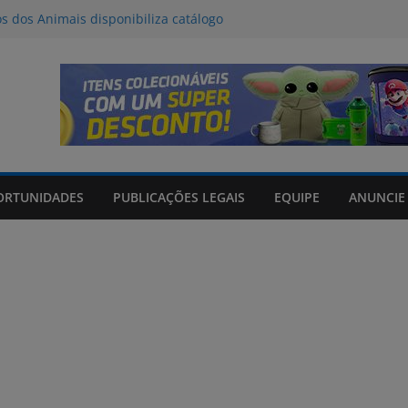
os dos Animais disponibiliza catálogo
oção
l deve provocar tempestades e ventos
de entre quinta e sexta-feira
da Tributo a Raul Seixas no Praça
om mateada e shows no Praça Shopping
de 06/08/2026
ORTUNIDADES
PUBLICAÇÕES LEGAIS
EQUIPE
ANUNCIE