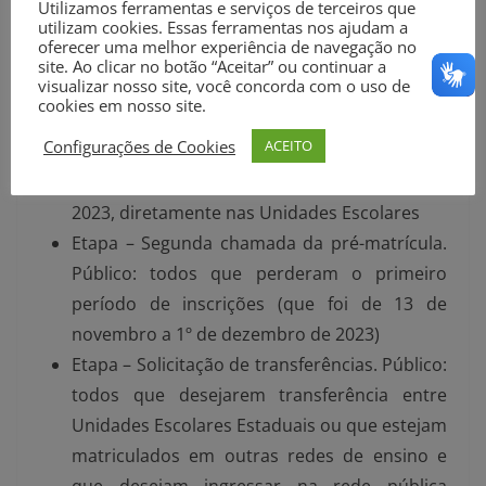
Utilizamos ferramentas e serviços de terceiros que
de dezembro de 2023
utilizam cookies. Essas ferramentas nos ajudam a
oferecer uma melhor experiência de navegação no
site. Ao clicar no botão “Aceitar” ou continuar a
4/1/24 a 17/1/24:
visualizar nosso site, você concorda com o uso de
cookies em nosso site.
Etapa – Efetivação da matrícula de forma
Configurações de Cookies
ACEITO
presencial. Público: todos que se inscreveram
de 13 de novembro a 1º de dezembro de
2023, diretamente nas Unidades Escolares
Etapa – Segunda chamada da pré-matrícula.
Público: todos que perderam o primeiro
período de inscrições (que foi de 13 de
novembro a 1º de dezembro de 2023)
Etapa – Solicitação de transferências. Público:
todos que desejarem transferência entre
Unidades Escolares Estaduais ou que estejam
matriculados em outras redes de ensino e