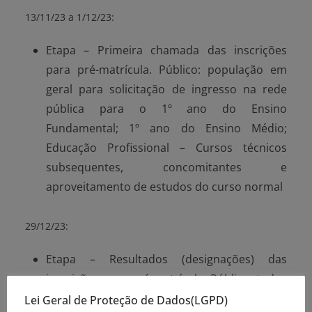
13/11/23 a 1/12/23:
Etapa – Primeira chamada das inscrições
para pré-matrícula. Público: população em
geral para solicitação de ingresso na rede
pública para o 1º ano do Ensino
Fundamental; 1º ano do Ensino Médio;
Educação Profissional – Cursos técnicos
subsequentes, concomitantes e
aproveitamento de estudos do curso normal
29/12/23:
Etapa – Resultados (designações) das
inscrições para pré-matrícula. Público: todos
que se inscreveram de 13 de novembro a 1º
Lei Geral de Proteção de Dados(LGPD)