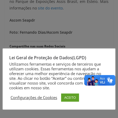
no Parque de Exposições Assis Brasil, em Esteio. Mais
informações no
site do evento
.
Ascom Seapdr
Foto: Fernando Dias/Ascom Seapdr
Compartilhe nas suas Redes Sociais
Lei Geral de Proteção de Dados(LGPD)
Utilizamos ferramentas e serviços de terceiros que
utilizam cookies. Essas ferramentas nos ajudam a
oferecer uma melhor experiência de navegação no
site. Ao clicar no botão “Aceitar” ou continuar a
visualizar nosso site, você concorda com o uso de
45ª Expointer é lançada com expectativa de público
cookies em nosso site.
de mais de 600 mil pessoas
Configurações de Cookies
ACEITO
Fapergs e Fiocruz destinam R$ 4 milhões a projetos
de saúde única no RS