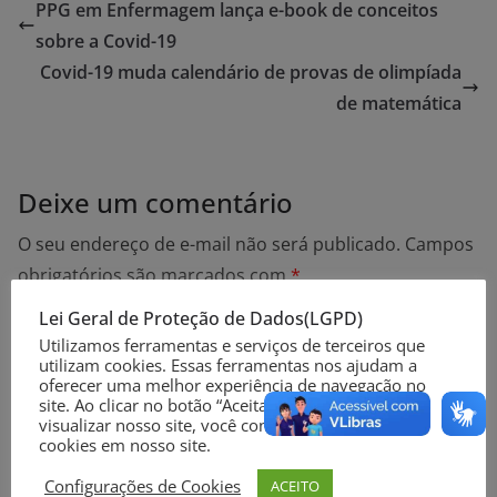
PPG em Enfermagem lança e-book de conceitos
sobre a Covid-19
Covid-19 muda calendário de provas de olimpíada
de matemática
Deixe um comentário
O seu endereço de e-mail não será publicado.
Campos
obrigatórios são marcados com
*
Lei Geral de Proteção de Dados(LGPD)
Comentário
*
Utilizamos ferramentas e serviços de terceiros que
utilizam cookies. Essas ferramentas nos ajudam a
oferecer uma melhor experiência de navegação no
site. Ao clicar no botão “Aceitar” ou continuar a
visualizar nosso site, você concorda com o uso de
cookies em nosso site.
Configurações de Cookies
ACEITO