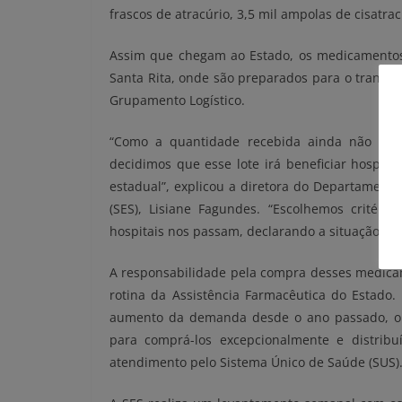
frascos de atracúrio, 3,5 mil ampolas de cisatra
Assim que chegam ao Estado, os medicamento
Santa Rita, onde são preparados para o transpo
Grupamento Logístico.
“Como a quantidade recebida ainda não corr
decidimos que esse lote irá beneficiar hospit
estadual”, explicou a diretora do Departamento
(SES), Lisiane Fagundes. “Escolhemos critéri
hospitais nos passam, declarando a situação d
A responsabilidade pela compra desses medicame
rotina da Assistência Farmacêutica do Estado. 
aumento da demanda desde o ano passado, o g
para comprá-los excepcionalmente e distribuí
atendimento pelo Sistema Único de Saúde (SUS)