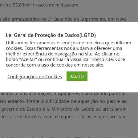
cúrio e 37,88 mil frascos de midazolam.
s são armazenados no 3° Batalhão de Suprimento, em Nova
rte e entrega imediata aos hospitais, responsabilidade do 3°
Lei Geral de Proteção de Dados(LGPD)
Utilizamos ferramentas e serviços de terceiros que utilizam
cookies. Essas ferramentas nos ajudam a oferecer uma
esponde ao total do que solicitamos ao governo federal,
melhor experiência de navegação no site. Ao clicar no
ais que têm leitos de UTI e compõem o sistema de regulação
botão “Aceitar” ou continuar a visualizar nosso site, você
 de Gestão da Atenção Especializada da Secretaria da Saúde
concorda com o uso de cookies em nosso site.
os técnicos baseados no relatório semanal que os próprios
Configurações de Cookies
ACEITO
os estoques desses medicamentos.”
ntos é das instituições hospitalares, não fazendo parte da
No entanto, frente à dificuldade de aquisição no país e ao
overno do Estado e o Ministério da Saúde se articularam
-los às instituições com estoques críticos e que prestam
.