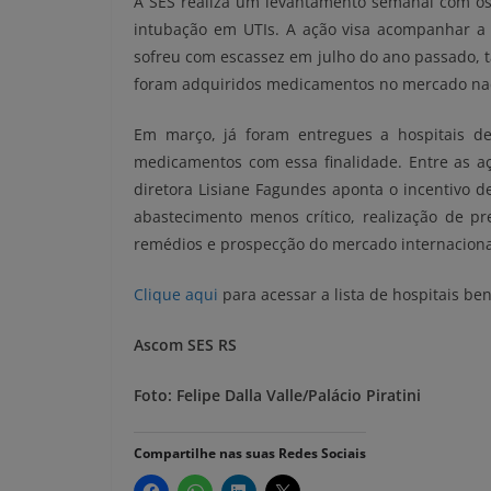
A SES realiza um levantamento semanal com os
intubação em UTIs. A ação visa acompanhar a 
sofreu com escassez em julho do ano passado,
foram adquiridos medicamentos no mercado naci
Em março, já foram entregues a hospitais de
medicamentos com essa finalidade. Entre as a
diretora Lisiane Fagundes aponta o incentivo d
abastecimento menos crítico, realização de pr
remédios e prospecção do mercado internaciona
Clique aqui
para acessar a lista de hospitais ben
Ascom SES RS
Foto: Felipe Dalla Valle/Palácio Piratini
Compartilhe nas suas Redes Sociais