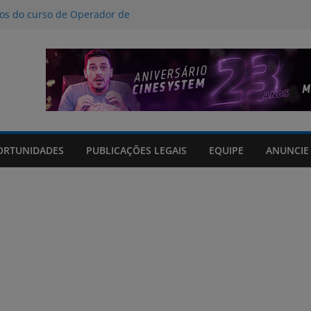
nos do curso de Operador de
 certificados
ção a crimes digitais contra crianças
á poucas chances de cura para o
acto climático, portaria suspende
is na FURG até sexta (7) pela manhã
Grande orienta antecipação de horários
cha
ORTUNIDADES
PUBLICAÇÕES LEGAIS
EQUIPE
ANUNCIE