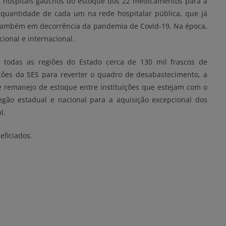
 hospitais gaúchos do estoque dos 22 medicamentos para a
quantidade de cada um na rede hospitalar pública, que já
 também em decorrência da pandemia de Covid-19. Na época,
onal e internacional.
 todas as regiões do Estado cerca de 130 mil frascos de
ções da SES para reverter o quadro de desabastecimento, a
e remanejo de estoque entre instituições que estejam com o
egão estadual e nacional para a aquisição excepcional dos
l.
eficiados.