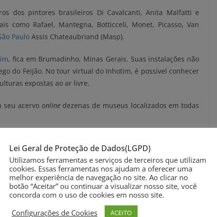
 dos pintores brasileiros Di Cavalcanti, Anita Malfatti e
s como Rafael, Mantegna, Botticceli, Monet, Picasso, Van
São Paulo
Assis Chateaubriand (Masp).
tim
, fica em Brumadinho, Minas Gerais. Suas instalações não
o do Feijão. No tour virtual do Inhotim, é possível conhecer
ulturas expostas ao ar livre.
m seu acervo
online
dezenas de museus localizados em todas
niciativa fantástica. Com a crise do coronavírus, a advogada
Lei Geral de Proteção de Dados(LGPD)
ar, que é o que gosta de fazer. Mas tem a internet como
Utilizamos ferramentas e serviços de terceiros que utilizam
cookies. Essas ferramentas nos ajudam a oferecer uma
melhor experiência de navegação no site. Ao clicar no
botão “Aceitar” ou continuar a visualizar nosso site, você
York
(MET) há diversos vídeos, textos e fotos das obras em
concorda com o uso de cookies em nosso site.
 prédio.
Configurações de Cookies
ACEITO