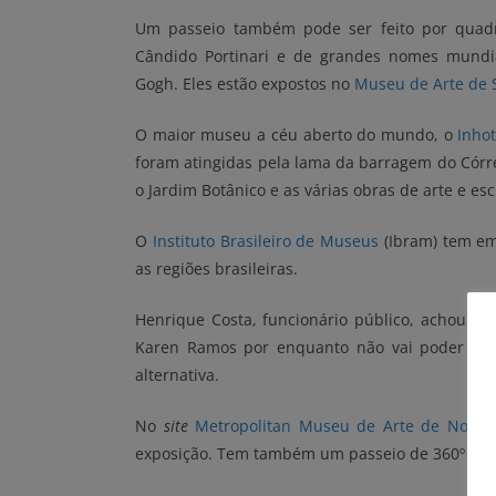
Um passeio também pode ser feito por quadros
Cândido Portinari e de grandes nomes mundiai
Gogh. Eles estão expostos no
Museu de Arte de 
O maior museu a céu aberto do mundo, o
Inho
foram atingidas pela lama da barragem do Córreg
o Jardim Botânico e as várias obras de arte e esc
O
Instituto Brasileiro de Museus
(Ibram) tem e
as regiões brasileiras.
Henrique Costa, funcionário público, achou a i
Karen Ramos por enquanto não vai poder viaj
alternativa.
No
site
Metropolitan Museu de Arte de Nova 
exposição. Tem também um passeio de 360º pelo