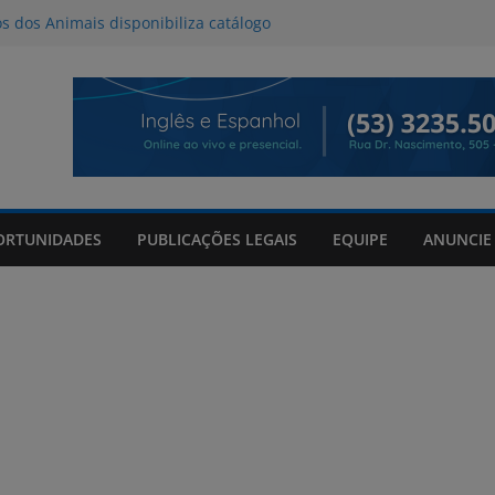
os dos Animais disponibiliza catálogo
oção
l deve provocar tempestades e ventos
de entre quinta e sexta-feira
da Tributo a Raul Seixas no Praça
om mateada e shows no Praça Shopping
de 06/08/2026
ORTUNIDADES
PUBLICAÇÕES LEGAIS
EQUIPE
ANUNCIE