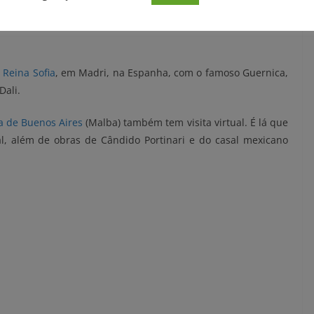
 possibilita ver em detalhes uma das obras mais famosas do
m fizer o tour virtual pode ver o quadro e se surpreender
o
Reina Sofia
, em Madri, na Espanha, com o famoso Guernica,
Dali.
a de Buenos Aires
(Malba) também tem visita virtual. É lá que
al, além de obras de Cândido Portinari e do casal mexicano