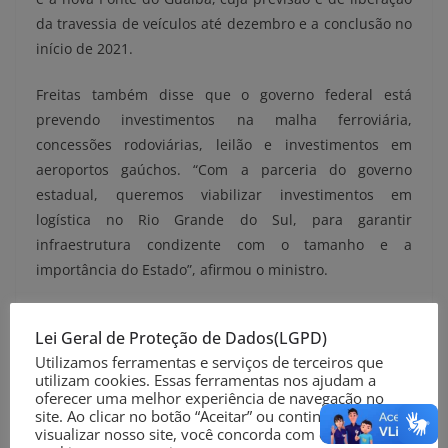
da travessia de veículos até dezembro e a conclusão no
início de 2021.
Freitas também disse que o governo federal está
prevendo investimentos na malha ferroviária,
concessões rodoviárias, leilão e investimentos em
aeroportos gaúchos. “Com a parceria do governo
estadual, queremos viabilizar investimentos em
logística no Rio Grande do Sul, para garantir
infraestrutura condizente com o tamanho e a
importância do Estado”, afirmou o ministro.
SECOM RS
Lei Geral de Proteção de Dados(LGPD)
Utilizamos ferramentas e serviços de terceiros que
Foto: Felipe Dalla Valle/Palácio Piratini
utilizam cookies. Essas ferramentas nos ajudam a
oferecer uma melhor experiência de navegação no
site. Ao clicar no botão “Aceitar” ou continuar a
Compartilhe nas suas Redes Sociais
visualizar nosso site, você concorda com o uso de