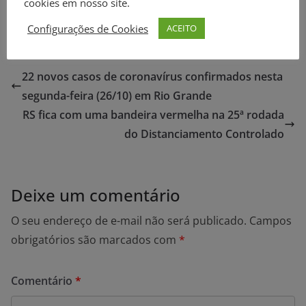
cookies em nosso site.
Configurações de Cookies
ACEITO
22 novos casos de coronavírus confirmados nesta
segunda-feira (26/10) em Rio Grande
RS fica com uma bandeira vermelha na 25ª rodada
do Distanciamento Controlado
Deixe um comentário
O seu endereço de e-mail não será publicado.
Campos
obrigatórios são marcados com
*
Comentário
*