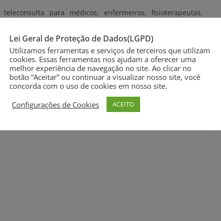
teleconsulta para médicos, enfermeiros, fisioterapeutas,
e farmacêuticos que estão envolvidos no enfrentamento da
lgado em maio.
Lei Geral de Proteção de Dados(LGPD)
Utilizamos ferramentas e serviços de terceiros que utilizam
cookies. Essas ferramentas nos ajudam a oferecer uma
Após o profissional se cadastrar e escolher o horário do
melhor experiência de navegação no site. Ao clicar no
ara tratar sintomas de depressão, ansiedade, estresse, e
botão “Aceitar” ou continuar a visualizar nosso site, você
concorda com o uso de cookies em nosso site.
Configurações de Cookies
ACEITO
o investidos no programa.