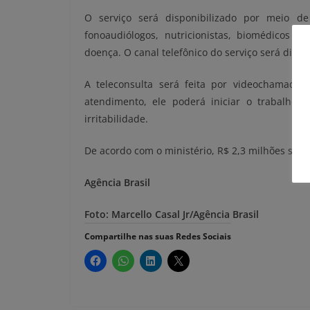
O serviço será disponibilizado por meio de 
fonoaudiólogos, nutricionistas, biomédicos 
doença. O canal telefônico do serviço será divu
A teleconsulta será feita por videochamada. 
atendimento, ele poderá iniciar o trabalho p
irritabilidade.
De acordo com o ministério, R$ 2,3 milhões serã
Agência Brasil
Foto: Marcello Casal Jr/Agência Brasil
Compartilhe nas suas Redes Sociais