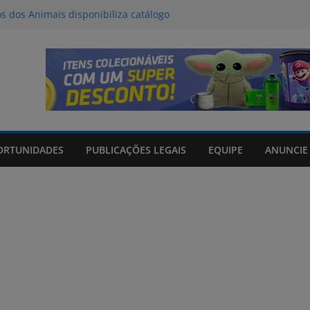
os dos Animais disponibiliza catálogo
oção
l deve provocar tempestades e ventos
de entre quinta e sexta-feira
da Tributo a Raul Seixas no Praça
om mateada e shows no Praça Shopping
de 06/08/2026
ORTUNIDADES
PUBLICAÇÕES LEGAIS
EQUIPE
ANUNCIE