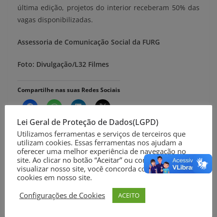
última edição, projetos do interior receberam 50% das
vagas disponibilizadas.
Assessoria de Comunicação Social da FURG
Foto: Divulgação/L32 Filmes
Compartilhe nas suas Redes Sociais
Lei Geral de Proteção de Dados(LGPD)
Utilizamos ferramentas e serviços de terceiros que
utilizam cookies. Essas ferramentas nos ajudam a
oferecer uma melhor experiência de navegação no
site. Ao clicar no botão “Aceitar” ou continuar a
Imef divulga e-book sobre inovação tecnológica e
visualizar nosso site, você concorda com o uso de
científica em sala de aula
cookies em nosso site.
Mesmo durante a pandemia, Portos RS apresenta
Configurações de Cookies
ACEITO
crescimento de 4,89% no primeiro quadrimestre do
ano e apresenta o melhor mês de abril dos último 5