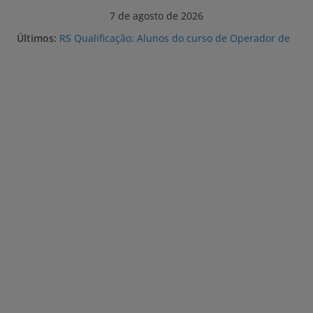
Pular
7 de agosto de 2026
para
Últimos:
RS Qualificação: Alunos do curso de Operador de
o
Empilhadeira recebem certificados
Lei que aumenta punição a crimes digitais contra
conteúdo
crianças é sancionada
Diagnóstico tardio dá poucas chances de cura
para o câncer de pulmão
Elevado nível de impacto climático, portaria
suspende atividades presenciais na FURG até
sexta (7) pela manhã
Defesa Civil do Rio Grande orienta antecipação de
horários para usuários da lancha