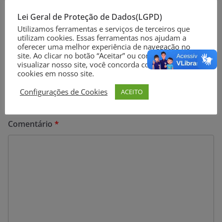
Vacina bivalente contra a covid-19 é liberada para
Lei Geral de Proteção de Dados(LGPD)
todos os grupos prioritários
Utilizamos ferramentas e serviços de terceiros que
utilizam cookies. Essas ferramentas nos ajudam a
oferecer uma melhor experiência de navegação no
site. Ao clicar no botão “Aceitar” ou continuar a
Deixe um comentário
visualizar nosso site, você concorda com o uso de
cookies em nosso site.
O seu endereço de e-mail não será publicado.
Campos
Configurações de Cookies
ACEITO
obrigatórios são marcados com
*
Comentário
*