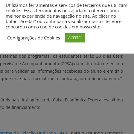
Utilizamos ferramentas e serviços de terceiros que utilizam
er parciais, de 50% da mensalidade, ou integrais, de 100%.
cookies. Essas ferramentas nos ajudam a oferecer uma
do candidato deverá ser feito pelas instituições até as 23h59
melhor experiência de navegação no site. Ao clicar no
botão “Aceitar” ou continuar a visualizar nosso site, você
concorda com o uso de cookies em nosso site.
ensino que não puderem receber a documentação fisicamente a
Configurações de Cookies
ACEITO
hatsApp) para envio dos documentos de forma digital.
istemas dos programas, os estudantes terão 30 dias úteis
ervisão e Acompanhamento (CPSA) da instituição de ensino
is para validar as informações recebidas do aluno e emitir o
que serve para formalizar a contratação do financiamento”,
 úteis para ir à agência da Caixa Econômica Federal escolhida
ato de financiamento.
istema de Seleção Unificada (Sisu)
, para o segundo semestre