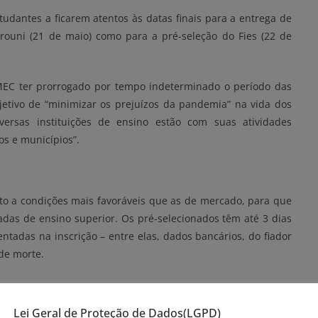
studantes a ficarem atentos às datas finais para a entrega de
Prouni (21 de maio) como para a pré-seleção do Fies (22 de
MEC ter prorrogado por tempo indeterminado o período das
jetivo de “minimizar os prejuízos da pandemia” na vida dos
ersas instituições de ensino estão com suas atividades
s e municípios”.
o a condições mais favoráveis que as de mercado, para que
das de ensino superior. Os pré-selecionados têm até 3 dias
tadas na inscrição – entre elas, dados bancários, do fiador
de morte.
Lei Geral de Proteção de Dados(LGPD)
m instituições privadas de ensino superior. As bolsas variam