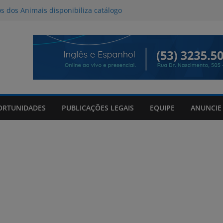
os dos Animais disponibiliza catálogo
oção
l deve provocar tempestades e ventos
de entre quinta e sexta-feira
da Tributo a Raul Seixas no Praça
om mateada e shows no Praça Shopping
de 06/08/2026
ORTUNIDADES
PUBLICAÇÕES LEGAIS
EQUIPE
ANUNCIE