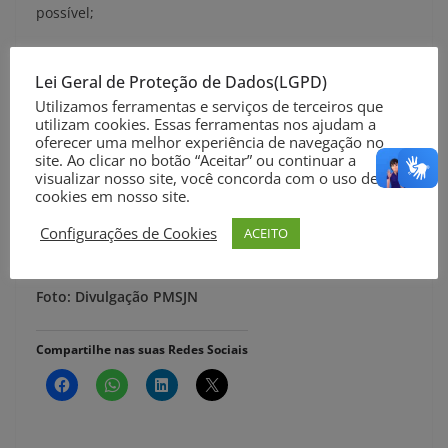
possível;
– Identificar o material e não encher demais as sacolas,
Lei Geral de Proteção de Dados(LGPD)
para que o saco de lixo não estoure;
Utilizamos ferramentas e serviços de terceiros que
utilizam cookies. Essas ferramentas nos ajudam a
– Em seguida, jogue os sacos no lixo do banheiro (é
oferecer uma melhor experiência de navegação no
considerado um rejeito, não contém nenhum material
site. Ao clicar no botão “Aceitar” ou continuar a
visualizar nosso site, você concorda com o uso de
reciclável, sendo um lixo comum), logo não deverá
cookies em nosso site.
entrar em contato com outras pessoas.
Configurações de Cookies
ACEITO
Assessoria de Comunicação PMSJN
Foto: Divulgação PMSJN
Compartilhe nas suas Redes Sociais