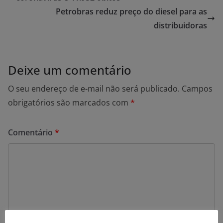
Petrobras reduz preço do diesel para as
distribuidoras
Deixe um comentário
O seu endereço de e-mail não será publicado.
Campos
obrigatórios são marcados com
*
Comentário
*