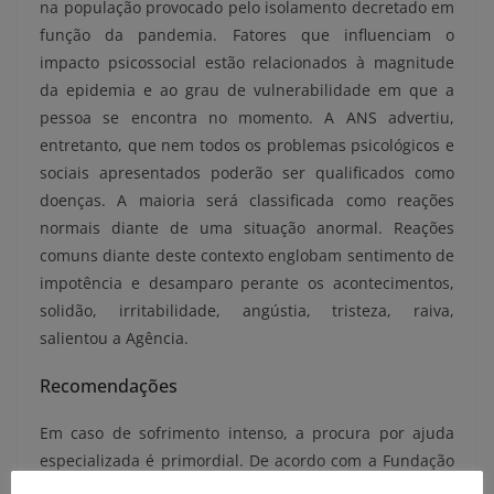
na população provocado pelo isolamento decretado em
função da pandemia. Fatores que influenciam o
impacto psicossocial estão relacionados à magnitude
da epidemia e ao grau de vulnerabilidade em que a
pessoa se encontra no momento. A ANS advertiu,
entretanto, que nem todos os problemas psicológicos e
sociais apresentados poderão ser qualificados como
doenças. A maioria será classificada como reações
normais diante de uma situação anormal. Reações
comuns diante deste contexto englobam sentimento de
impotência e desamparo perante os acontecimentos,
solidão, irritabilidade, angústia, tristeza, raiva,
salientou a Agência.
Recomendações
Em caso de sofrimento intenso, a procura por ajuda
especializada é primordial. De acordo com a Fundação
Oswaldo Cruz (Fiocruz), entre um terço e metade da