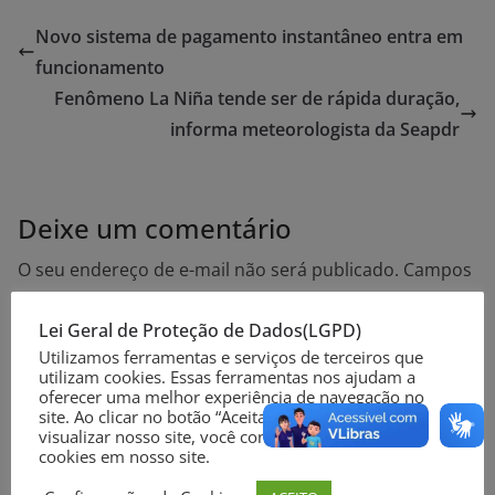
Novo sistema de pagamento instantâneo entra em
funcionamento
Fenômeno La Niña tende ser de rápida duração,
informa meteorologista da Seapdr
Deixe um comentário
O seu endereço de e-mail não será publicado.
Campos
obrigatórios são marcados com
*
Lei Geral de Proteção de Dados(LGPD)
Utilizamos ferramentas e serviços de terceiros que
Comentário
*
utilizam cookies. Essas ferramentas nos ajudam a
oferecer uma melhor experiência de navegação no
site. Ao clicar no botão “Aceitar” ou continuar a
visualizar nosso site, você concorda com o uso de
cookies em nosso site.