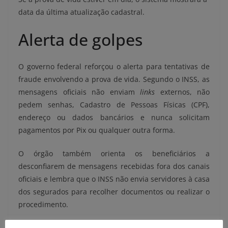
data da última atualização cadastral.
Alerta de golpes
O governo federal reforçou o alerta para tentativas de
fraude envolvendo a prova de vida. Segundo o INSS, as
mensagens oficiais não enviam
links
externos, não
pedem senhas, Cadastro de Pessoas Físicas (CPF),
endereço ou dados bancários e nunca solicitam
pagamentos por Pix ou qualquer outra forma.
O órgão também orienta os beneficiários a
desconfiarem de mensagens recebidas fora dos canais
oficiais e lembra que o INSS não envia servidores à casa
dos segurados para recolher documentos ou realizar o
procedimento.
A recomendação é utilizar apenas o aplicativo Gov.br e