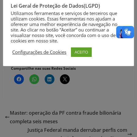
Lei Geral de Proteção de Dados(LGPD)
o Meu INSS ou contatar o banco responsável pelo
Utilizamos ferramentas e serviços de terceiros que
pagamento do benefício e Central 135 para consultar
utilizam cookies. Essas ferramentas nos ajudam a
informações e regularizar a situação cadastral.
oferecer uma melhor experiência de navegação no
site. Ao clicar no botão “Aceitar” ou continuar a
visualizar nosso site, você concorda com o uso de
Agência Brasil
cookies em nosso site.
Clique aqui e participe do nosso Canal de Notícias no
Configurações de Cookies
ACEITO
WhatsApp
Compartilhe nas suas Redes Sociais
Master: operação da PF contra fraude bilionária
completa seis meses
Justiça Federal manda derrubar perfis com