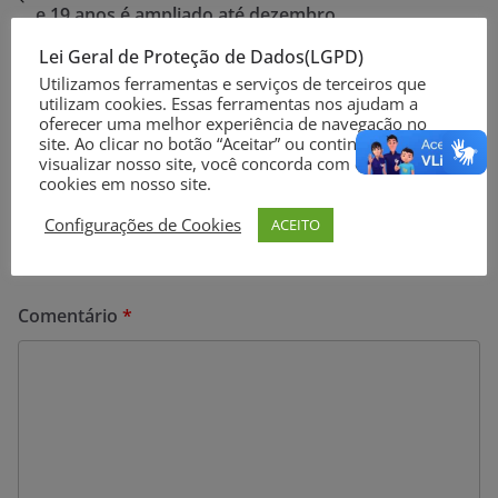
e 19 anos é ampliado até dezembro
Aulão do PAIETS reúne cerca de 100 estudantes em
Lei Geral de Proteção de Dados(LGPD)
preparação para o Enem
Utilizamos ferramentas e serviços de terceiros que
utilizam cookies. Essas ferramentas nos ajudam a
oferecer uma melhor experiência de navegação no
site. Ao clicar no botão “Aceitar” ou continuar a
visualizar nosso site, você concorda com o uso de
Deixe um comentário
cookies em nosso site.
O seu endereço de e-mail não será publicado.
Campos
Configurações de Cookies
ACEITO
obrigatórios são marcados com
*
Comentário
*