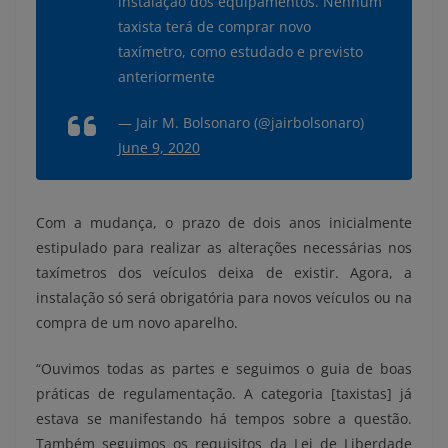
instalação dos equipamentos. Nenhum
taxista terá de comprar novo
taxímetro, como estudado e previsto
anteriormente
— Jair M. Bolsonaro (@jairbolsonaro)
June 9, 2020
Com a mudança, o prazo de dois anos inicialmente
estipulado para realizar as alterações necessárias nos
taxímetros dos veículos deixa de existir. Agora, a
instalação só será obrigatória para novos veículos ou na
compra de um novo aparelho.
“Ouvimos todas as partes e seguimos o guia de boas
práticas de regulamentação. A categoria [taxistas] já
estava se manifestando há tempos sobre a questão.
Também seguimos os requisitos da Lei de Liberdade