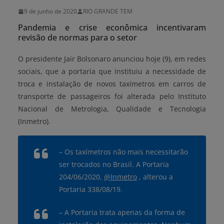
9 de junho de 2020
RIO GRANDE TEM
Pandemia e crise econômica incentivaram
revisão de normas para o setor
O presidente Jair Bolsonaro anunciou hoje (9), em redes
sociais, que a portaria que instituiu a necessidade de
troca e instalação de novos taxímetros em carros de
transporte de passageiros foi alterada pelo Instituto
Nacional de Metrologia, Qualidade e Tecnologia
(Inmetro).
– Os taxímetros não mais necessitarão
ser trocados no Brasil. A Portaria
204/06/2020,
@Inmetro
, alterou a
Portaria 338/08/19.
– A Portaria trata apenas da forma de