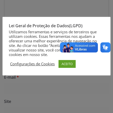
Lei Geral de Proteção de Dados(LGPD)
Utilizamos ferramentas e serviços de terceiros que
utilizam cookies. Essas ferramentas nos ajudam a
oferecer uma melhor experiência de navegação no
site. Ao clicar no botão “Aceitar” ou continuar a
visualizar nosso site, você concorda com o uso de
Nome
*
cookies em nosso site.
Configurações de Cookies
ACEITO
E-mail
*
Site