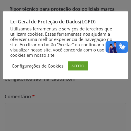
Rigor técnico para proteção dos policiais marca
investimento em viaturas semiblindadas
Lei Geral de Proteção de Dados(LGPD)
Primeiras viaturas semiblindadas na história do RS
Utilizamos ferramentas e serviços de terceiros que
são entregues à Polícia Civil
utilizam cookies. Essas ferramentas nos ajudam a
oferecer uma melhor experiência de navegação no
site. Ao clicar no botão “Aceitar” ou continuar a
visualizar nosso site, você concorda com o uso de
cookies em nosso site.
Deixe um comentário
Configurações de Cookies
ACEITO
O seu endereço de e-mail não será publicado.
Campos
obrigatórios são marcados com
*
Comentário
*