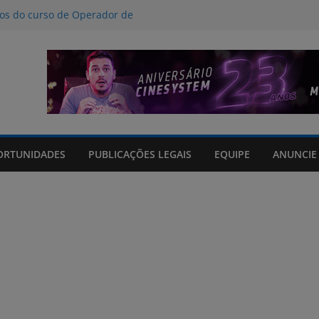
nos do curso de Operador de
 certificados
ção a crimes digitais contra crianças
á poucas chances de cura para o
acto climático, portaria suspende
is na FURG até sexta (7) pela manhã
Grande orienta antecipação de horários
cha
ORTUNIDADES
PUBLICAÇÕES LEGAIS
EQUIPE
ANUNCIE