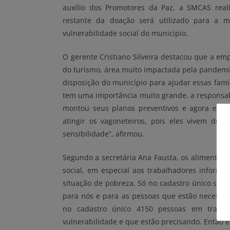
auxílio dos Promotores da Paz, a SMCAS reali
restante da doação será utilizado para a
vulnerabilidade social do município.
O gerente Cristiano Silveira destacou que a em
do turismo, área muito impactada pela pandemi
disposição do município para ajudar essas famí
tem uma importância muito grande, a responsabi
montou seus planos preventivos e agora está
atingir os vagoneteiros, pois eles vivem do
sensibilidade”, afirmou.
Segundo a secretária Ana Fausta, os alimentos 
social, em especial aos trabalhadores inform
situação de pobreza. Só no cadastro único são 
para nós e para as pessoas que estão necessi
no cadastro único 4150 pessoas em trabal
vulnerabilidade e que estão precisando. Então es