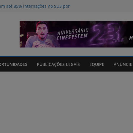
m até 85% internações no SUS por
acto climático, portaria suspende
is na FURG até sexta (7) pela manhã
Grande orienta antecipação de horários
cha
nos do curso de Operador de
 certificados
tos sem registro que prometiam
ORTUNIDADES
PUBLICAÇÕES LEGAIS
EQUIPE
ANUNCIE