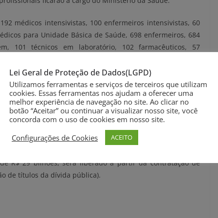
rofissionais ficarão a cargo do Ministério da Saúde.
192 médicos intensivistas, 100 enfermeiros intensivistas, 60
 médicos para Unidade Básica de Saúde, 698 enfermeiros, 684
gem, 101 técnicos em laboratório, 102 farmacêuticos, 57
s e 100 psicólogos.
Lei Geral de Proteção de Dados(LGPD)
u, também na edição desta terça-feira do
DOU
, uma Medida
Utilizamos ferramentas e serviços de terceiros que utilizam
cookies. Essas ferramentas nos ajudam a oferecer uma
rio de R$ 338,2 milhões em favor do Ministério da Saúde.
melhor experiência de navegação no site. Ao clicar no
botão “Aceitar” ou continuar a visualizar nosso site, você
de R$ 28,720 bilhões para o Ministério da Cidadania para
concorda com o uso de cookies em nosso site.
roteção a pessoas em situação de vulnerabilidade, devido à
Configurações de Cookies
ACEITO
de R$ 29 bilhões, será liberado a partir da contratação de
o de títulos da dívida pública).