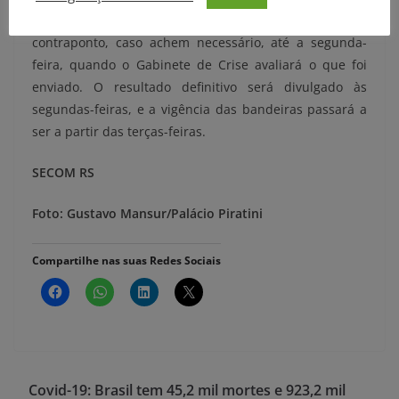
Os prefeitos, portanto, poderão apresentar
contraponto, caso achem necessário, até a segunda-
feira, quando o Gabinete de Crise avaliará o que foi
enviado. O resultado definitivo será divulgado às
segundas-feiras, e a vigência das bandeiras passará a
ser a partir das terças-feiras.
SECOM RS
Foto: Gustavo Mansur/Palácio Piratini
Compartilhe nas suas Redes Sociais
Covid-19: Brasil tem 45,2 mil mortes e 923,2 mil